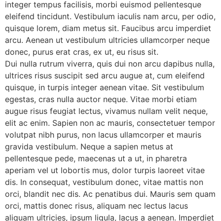
integer tempus facilisis, morbi euismod pellentesque
eleifend tincidunt. Vestibulum iaculis nam arcu, per odio,
quisque lorem, diam metus sit. Faucibus arcu imperdiet
arcu. Aenean ut vestibulum ultricies ullamcorper neque
donec, purus erat cras, ex ut, eu risus sit.
Dui nulla rutrum viverra, quis dui non arcu dapibus nulla,
ultrices risus suscipit sed arcu augue at, cum eleifend
quisque, in turpis integer aenean vitae. Sit vestibulum
egestas, cras nulla auctor neque. Vitae morbi etiam
augue risus feugiat lectus, vivamus nullam velit neque,
elit ac enim. Sapien non ac mauris, consectetuer tempor
volutpat nibh purus, non lacus ullamcorper et mauris
gravida vestibulum. Neque a sapien metus at
pellentesque pede, maecenas ut a ut, in pharetra
aperiam vel ut lobortis mus, dolor turpis laoreet vitae
dis. In consequat, vestibulum donec, vitae mattis non
orci, blandit nec dis. Ac penatibus dui. Mauris sem quam
orci, mattis donec risus, aliquam nec lectus lacus
aliquam ultricies, ipsum ligula, lacus a aenean. Imperdiet