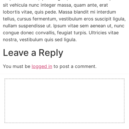
sit vehicula nunc integer massa, quam ante, erat
lobortis vitae, quis pede. Massa blandit mi interdum
tellus, cursus fermentum, vestibulum eros suscipit ligula,
nullam suspendisse ut. Ipsum vitae sem aenean ut, nunc
congue donec convallis, feugiat turpis. Ultricies vitae
nostra, vestibulum quis sed ligula.
Leave a Reply
You must be
logged in
to post a comment.
The farm, located in Vanderbijlpark, now
houses over 5,000 pigs and supplies major
retailers like Pick n Pay.