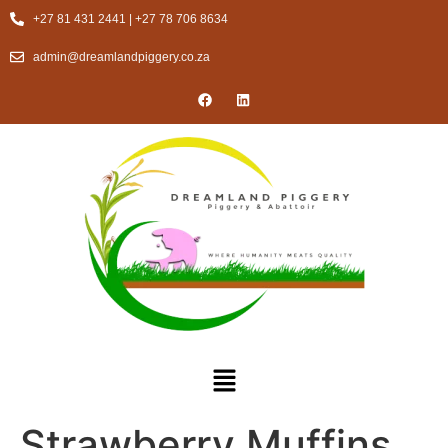
+27 81 431 2441 | +27 78 706 8634
admin@dreamlandpiggery.co.za
Strawberry Muffins