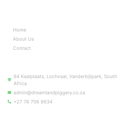
Quick Links
Home
About Us
Contact
Contact Info
94 Kaalplaats, Lochvaal, Vanderbijlpark, South
Africa
admin@dreamlandpiggery.co.za
+27 78 706 8634
Copyright © 2025 Dreamland Piggery, All rights