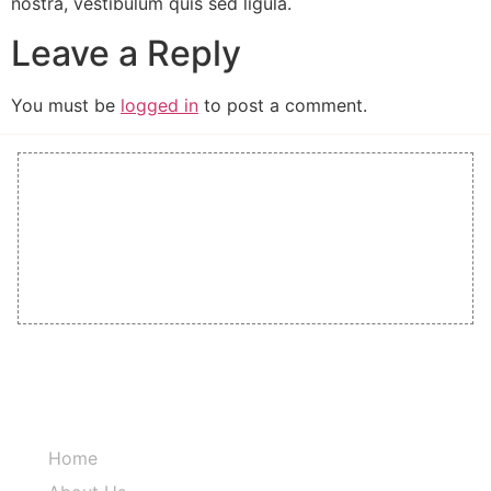
nostra, vestibulum quis sed ligula.
Leave a Reply
You must be
logged in
to post a comment.
The farm, located in Vanderbijlpark, now
houses over 5,000 pigs and supplies major
retailers like Pick n Pay.
Quick Links
Home