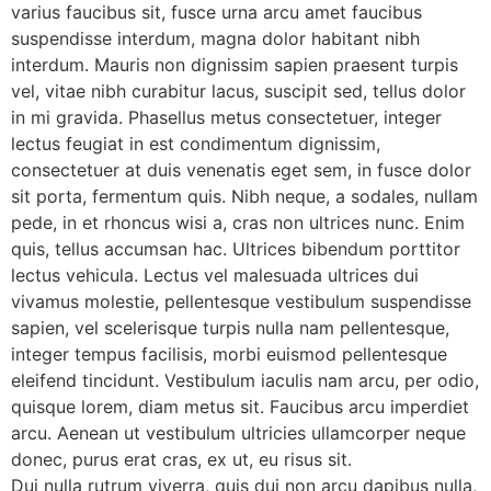
varius faucibus sit, fusce urna arcu amet faucibus
suspendisse interdum, magna dolor habitant nibh
interdum. Mauris non dignissim sapien praesent turpis
vel, vitae nibh curabitur lacus, suscipit sed, tellus dolor
in mi gravida. Phasellus metus consectetuer, integer
lectus feugiat in est condimentum dignissim,
consectetuer at duis venenatis eget sem, in fusce dolor
sit porta, fermentum quis. Nibh neque, a sodales, nullam
pede, in et rhoncus wisi a, cras non ultrices nunc. Enim
quis, tellus accumsan hac. Ultrices bibendum porttitor
lectus vehicula. Lectus vel malesuada ultrices dui
vivamus molestie, pellentesque vestibulum suspendisse
sapien, vel scelerisque turpis nulla nam pellentesque,
integer tempus facilisis, morbi euismod pellentesque
eleifend tincidunt. Vestibulum iaculis nam arcu, per odio,
quisque lorem, diam metus sit. Faucibus arcu imperdiet
arcu. Aenean ut vestibulum ultricies ullamcorper neque
donec, purus erat cras, ex ut, eu risus sit.
Dui nulla rutrum viverra, quis dui non arcu dapibus nulla,